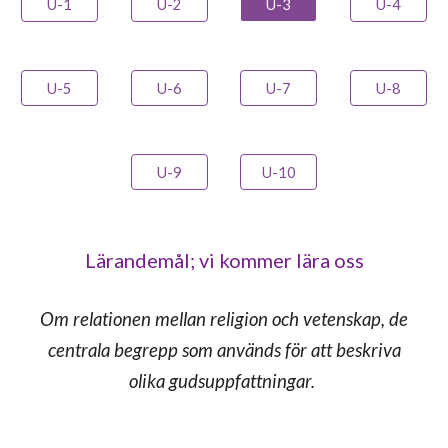
U-1
U-2
U-3
U-4
U-5
U-6
U-7
U-8
U-9
U-10
Lärandemål; vi kommer lära oss
Om relationen mellan religion och vetenskap, de
centrala begrepp som används för att beskriva
olika gudsuppfattningar.