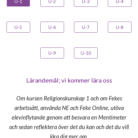
U-1
U-2
U-3
U-4
U-5
U-6
U-7
U-8
U-9
U-10
Lärandemål;
vi kommer lära oss
Om kursen Religionskunskap 1 och om Fekes
arbetssätt, använda NE och Feke Online, utöva
elevinflytande genom att besvara en Mentimeter
och sedan reflektera över det du kan och det du vill
lära dig mer om.