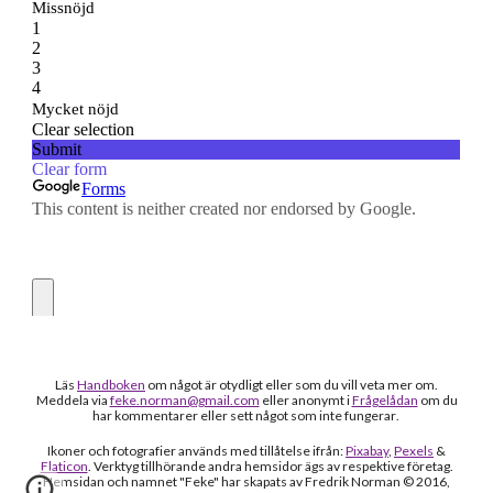
Läs
Handboken
om något är otydligt
eller som du vill veta mer om
.
Meddela via
feke.norman@gmail.com
eller anonymt i
Frågelådan
om du
h
ar kommentarer eller sett något som inte fungerar
.
Ikoner och fotografier används med tillåtelse ifrån:
Pixabay
,
Pexels
&
Flaticon
. Verktyg tillhörande andra hemsidor ägs av respektive företag.
Hemsidan och namnet "Feke" har skapats av Fredrik Norman © 2016,