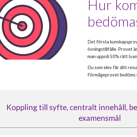
Hur kom
bedöma
Det första k
unskapsprov
övningstillfälle. Provet
ä
man uppnå
5
0% rätt (van
Du som elev får ditt res
Förmågeprovet bedöms en
Koppling till syfte, centralt innehåll, 
examensmål