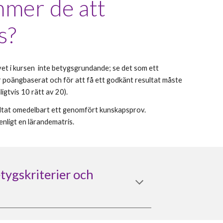
mer de att
s?
et i kursen inte betygsgrundande
; se det som ett
r poängbaserat och
f
ör att
få
ett godkänt resultat måste
ligtvis 1
0
rätt av 2
0
).
ultat omedelbart ett genomfört kunskapsprov.
ligt en lärandematris.
betygskriterier och