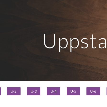
ip to main content
Skip to navigat
Uppsta
U-2
U-3
U-4
U-5
U-6