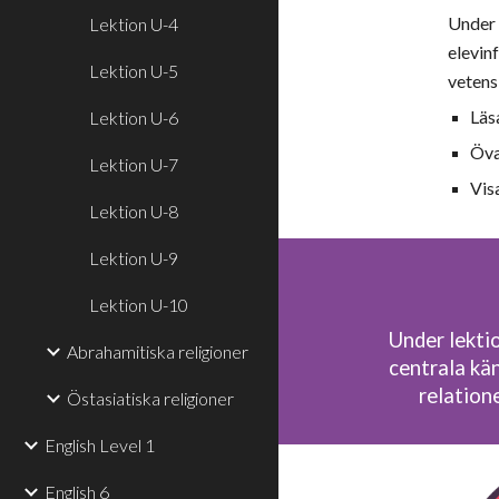
Under 
Lektion U-4
elevin
Lektion U-5
vetens
L
äs
Lektion U-6
Öva
Lektion U-7
Vis
Lektion U-8
Lektion U-9
Lektion U-10
Under lekti
Abrahamitiska religioner
centrala kä
relation
Östasiatiska religioner
English Level 1
English 6