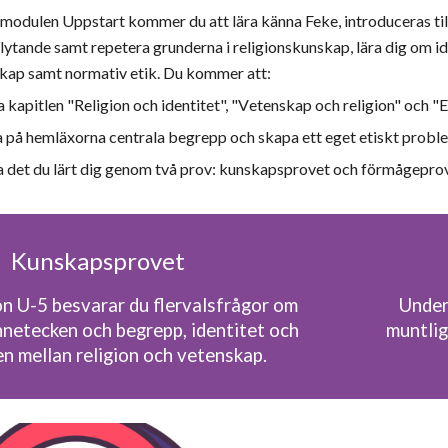
modulen Uppstart kommer du att lära känna Feke, introduceras till
flytande samt repetera grunderna i religionskunskap, lära dig om ide
kap samt normativ etik. Du kommer att:
a kapitlen "Religion och
identitet
", "
V
etenskap och religion" och "
 på hemläxorna centrala begrepp och skapa ett eget etiskt probl
a det du lärt dig genom två prov: kunskapsprovet och förmågeprov
K
unskapsprovet
on
U
-5
besvarar du flervalsfrågor om
Under
nnetecken och begrepp, identitet och
muntlig
en mellan religion och vetenskap.