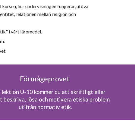
 kursen, hur undervisningen fungerar, utöva
ntitet, relationen mellan religion och
Etik"
i vårt
läromedel.
em.
et.
F
örmågeprovet
 lektion
U
-
10
kommer du att skriftligt eller
t beskriva, lösa och motivera etiska problem
utifrån
normativ
etik.