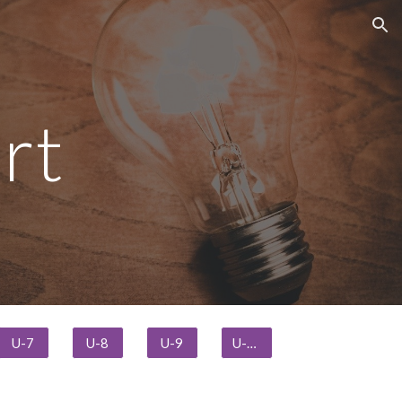
ion
rt
U-7
U-8
U-9
U-10