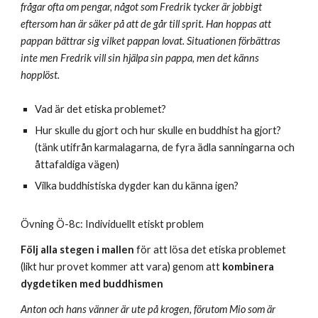
frågar ofta om pengar, något som Fredrik tycker är jobbigt
eftersom han är säker på att de går till sprit. Han hoppas att
pappan bättrar sig vilket pappan lovat. Situationen förbättras
inte men Fredrik vill sin hjälpa sin pappa, men det känns
hopplöst.
Vad är det etiska problemet?
Hur skulle du gjort och hur skulle en
buddhist ha
gjort?
(tänk utifrån karmalagarna, de fyra ädla sanningarna och
åttafaldiga vägen)
Vilka
buddhistiska
dygder kan du känna igen?
Övning Ö-
8
c: Individuellt etiskt problem
Följ alla stegen i mallen
för att lösa det etiska problemet
(likt hur provet kommer att vara) genom att
kombinera
dygdetiken med
buddhismen
Anton och hans vänner är ute på krogen, förutom Mio som är