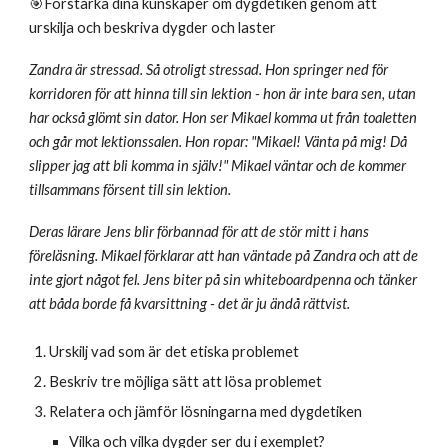
🎯Förstärka dina kunskaper om dygdetiken genom att
urskilja och beskriva dygder och laster
Zandra är stressad. Så otroligt stressad. Hon springer ned för
korridoren för att hinna till sin lektion - hon är inte bara sen, utan
har också glömt sin dator. Hon ser Mikael komma ut från toaletten
och går mot lektionssalen. Hon ropar: "Mikael! Vänta på mig! Då
slipper jag att bli komma in själv!" Mikael väntar och de kommer
tillsammans försent till sin lektion.
Deras lärare Jens blir förbannad för att de stör mitt i hans
föreläsning. Mikael förklarar att han väntade på Zandra och att de
inte gjort något fel. Jens biter på sin whiteboardpenna och tänker
att båda borde få kvarsittning - det är ju ändå rättvist.
Urskilj vad som är det etiska problemet
Beskriv tre möjliga sätt att lösa problemet
Relatera och jämför lösningarna med dygdetiken
Vilka och vilka dygder ser du i exemplet?