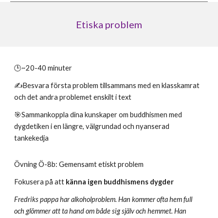
Etiska problem
🕒~20-40 minute
r
✍️Besvara första problem tillsammans med en klasskamrat
och det andra problemet enskilt i text
🎯Sammankoppla dina kunskaper om
buddhismen
med
dygdetiken i en längre, välgrundad och nyanserad
tankekedja
Övning Ö-
8
b: Gemensamt etiskt problem
Fokusera på att
känna igen
buddhismens
dygder
Fredriks pappa har alkoholproblem. Han kommer ofta hem full
och glömmer att ta hand om både sig själv och hemmet. Han