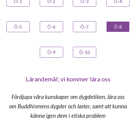
Ö-1
Ö-2
Ö-3
Ö-4
Ö-5
Ö-6
Ö-7
Ö-8
Ö-9
Ö-10
Lärandemål; vi kommer lära oss
Fördjupa våra kunskaper om dygdetiken, lära oss
om Buddhismens dygder och laster, samt att kunna
känna igen dem i etiska problem