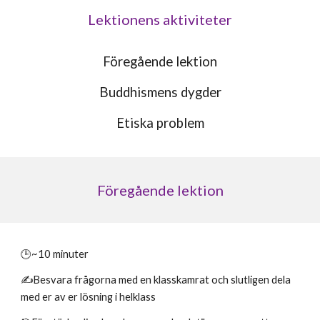
Lektionens aktiviteter
Föregående lektion
Buddhismens dygder
Etiska problem
Föregående lektion
🕒~
1
0 minute
r
✍️Besvara frågorna
med en klasskamrat och slutligen dela
med er av er lösning i helklass